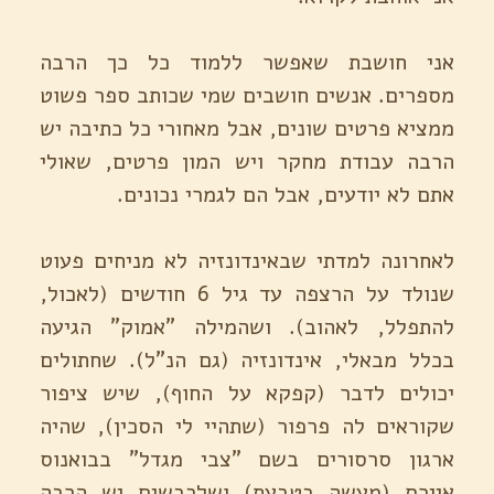
אני חושבת שאפשר ללמוד כל כך הרבה
מספרים. אנשים חושבים שמי שכותב ספר פשוט
ממציא פרטים שונים, אבל מאחורי כל כתיבה יש
הרבה עבודת מחקר ויש המון פרטים, שאולי
אתם לא יודעים, אבל הם לגמרי נכונים.
לאחרונה למדתי שבאינדונזיה לא מניחים פעוט
שנולד על הרצפה עד גיל 6 חודשים (לאכול,
להתפלל, לאהוב). ושהמילה "אמוק" הגיעה
בכלל מבאלי, אינדונזיה (גם הנ"ל). שחתולים
יכולים לדבר (קפקא על החוף), שיש ציפור
שקוראים לה פרפור (שתהיי לי הסכין), שהיה
ארגון סרסורים בשם "צבי מגדל" בבואנוס
איירס (מעשה בטבעת) ושלכבשים יש הרבה