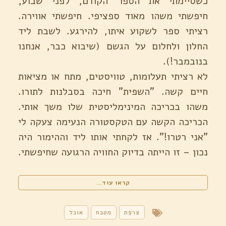
כשסיימתי את הספר הקודם, לפני שבוע,
חיפשתי משהו מאוד ספציפי. חיפשתי אווירה.
רציתי ספר לשקוע איתו, להירגע. לשבת ליד
החלון ולחלום על הגשם (שיבוא כבר, אנחנו
בנובמבר!).
לא רציתי תעלומות, טוויסטים, מתח או מציאות
חיים קשה. "השפית" חיכה בסבלנות לתורו.
משהו בכריכה המינימליסטית שלו משך אותי.
הכריכה הקשה עם הטקסטורה הנעימה צעקה לי
"אני רטרו!". אז לקחתי אותו ליד וההימור היה
נכון – זו הייתה בדיוק החוויה הרגועה שחיפשתי.
"השפית,
קראו עוד…
רומן
על
טבחית
צרפת
מטבח
אוכל
/