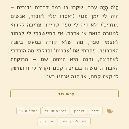
הָיֹה הָיָה ערב, שקרו בו כמה דברים נדירים –
היה לי זמן פנוי (ואסרו עלי לעבוד, אנשים
מוזרים) ולא היה לי ספר שהייתי
צריכה
לקרוא
למטרה כזאת או אחרת. אז התיישבתי לי לבחור
לעצמי ספר, מה שלא קורה כמעט בשנה
האחרונה. פתחתי את 'עברית' ובדקתי מה הורדתי
לאחרונה, והנה היא הייתה שם – הרוקחת
האבודה. משהו בכריכה קסם וקרץ לי והתחשק
לי קצת קסם, אז הנה אנחנו כאן.
"הרוקחת
קראו עוד…
האבודה
/
שרה
נשים
לונדון
רומן היסטורי
המאה ה-18
פנר"
נשים למען נשים
מסתורין