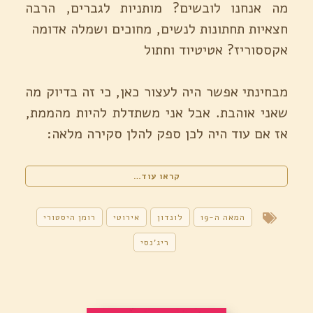
מה אנחנו לובשים? מותניות לגברים, הרבה
חצאיות תחתונות לנשים, מחוכים ושמלה אדומה
אקססוריז? אטיטיוד וחתול
מבחינתי אפשר היה לעצור כאן, כי זה בדיוק מה
שאני אוהבת. אבל אני משתדלת להיות מהממת,
אז אם עוד היה לכן ספק להלן סקירה מלאה:
"עסקת
קראו עוד…
הדוכסית
/
טסה
המאה ה-19
לונדון
אירוטי
רומן היסטורי
דר"
ריג'נסי