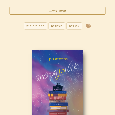
"אהבה
קראו עוד…
ופשעים
אחרים
/
אנגליה
מעמדות
ספר ביכורים
פי־ג'יי
אליס"