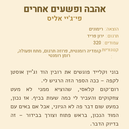
אהבה ופשעים אחרים
פי־ג'יי אליס
הוצאה
רימונים
תרגום
ירון פריד
עמודים
320
קטגוריות
קומדיה רומנטית
פרוזה תרגום
מתח ופעולה
רומן רומנטי
בוני וקלייד פוגשים את רובין הוד וג'יין אוסטן
לקפה – ככה הספר הזה הרגיש לי.
רום־קום קלאסי, שהוציא ממני לא מעט
צחקוקים והעביר לי כמה שעות בכיף. אז נכון,
כמעט שום דבר פה לא הגיוני, אבל אם באים עם
המוּד הנכון, בראש פתוח וצורך בבידור – זה
בדיוק הדבר.