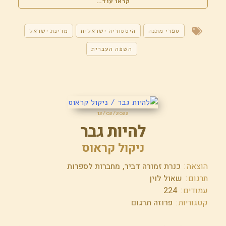
"יוצרים
קראו עוד…
מדינה
/
פיסת
ספרי מתנה
היסטוריה ישראלית
מדינת ישראל
היסטוריה"
השפה העברית
12/02/2022
להיות גבר
ניקול קראוס
הוצאה
כנרת זמורה דביר
מחברות לספרות
תרגום
שאול לוין
עמודים
224
קטגוריות
פרוזה תרגום