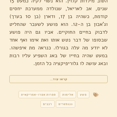
הטוב מילדות קלוין. הוא נשוי לקיה כמעט 15
שנים, אב לאריאל, שנולדה ממערכת יחסים
קודמת, כשהיה בן 17, ודארן (בן 10 בערך)
וג'אבון בן ה-12. הוא פושע לשעבר שהחליט
לדבוק בחיים החוקיים. אביו גם היה פושע
שבסופו של דבר נטש אותו ואת אימו ואף אחד
לא יודע מה עלה בגורלו. כנראה מת איפשהו.
במעט שהיה בחייו של באג השפיע עליו רבות
ובאג עושה לו גלוריפיקציה כל הזמן.
"Blacktop
קראו עוד…
Wasteland
/
S.A.
פשע
אלימות
ספרות אפרו-אמריקאית
Cosby"
גנגסטרים
רכבים