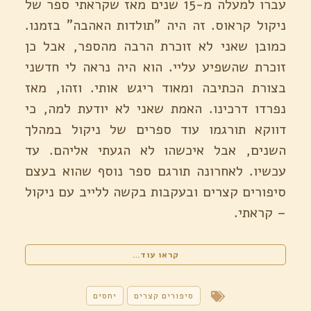
עברו למעלה מ-15 שנים מאז שקראתי ספר של
ניקול קראוס. זה היה "תולדות האהבה" בזמנו.
כמובן שאני לא זוכרת הרבה מהספר, אבל כן
זוכרת שהשפיע עליי. הוא היה נראה לי חדשני
בצורת הכתיבה ומאוד ריגש אותי. וזהו, מאז
נפרדו דרכינו. האמת שאני לא יודעת למה, כי
דווקא תורגמו עוד ספרים של ניקול במהלך
השנים, אבל איכשהו לא הגעתי אליהם. עד
עכשיו. לאחרונה תורגם ספר נוסף שהוא בעצם
סיפורים קצרים ובעקבות בקשה ללייב עם ניקול
– קראתי.
"להיות
קראו עוד…
גבר
/
ניקול
סיפורים קצרים
יחסים
קראוס"