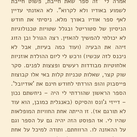
אמרה לי "זה ספר שאת חייבת, פשוט חייבת
לשמוע באודיו ולא לקרוא". לא האזנתי עדיין
לאף ספר אודיו באורך מלא. ניסיתי את חודש
הניסיון של סטוריטל ובגלל שטויות טכנולוגיות
לא יכולתי להמשיך להאזין. רצה הגורל ובן הזוג
זיהה את הבעיה (ועוד כמה בעיות, אבל לא
ניכנס לזה עכשיו) ורכש לי ליום ההולדת אוזניות
אלחוטיות מבודדות רעשים ופצצות לפנים. סקר
שוק קצר, שאלות טכניות קלות באי אלו קבוצות
פייסבוק והופ הורדתי לחודש חינם את 'אודיובל'.
הספר הראשון שהורדתי לי היה – ניחשתם נכון
– דייזי ג'ונס והסיקס (באנגלית כמובן, הוא עוד
לא תורגם אז). זו הייתה אחת החוויות המופלאות
שהיו לי. אז הפוסט הזה יהיה גם על הספר וגם
על ההאזנה לו. הרווחתם. ותודה למיכל על אחת